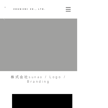
CHUNICHI CO., LTD.
/ Logo /
株式会社sunao
Branding